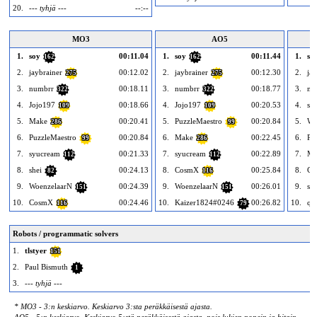
20.
--- tyhjä ---
--:--
MO3
AO5
1.
soy
00:11.04
1.
soy
00:11.44
1.
so
162
162
2.
jaybrainer
00:12.02
2.
jaybrainer
00:12.30
2.
ja
275
275
3.
numbrr
00:18.11
3.
numbrr
00:18.77
3.
nu
322
322
4.
Jojo197
00:18.66
4.
Jojo197
00:20.53
4.
sy
109
109
5.
Make
00:20.41
5.
PuzzleMaestro
00:20.84
5.
Wo
286
99
6.
PuzzleMaestro
00:20.84
6.
Make
00:22.45
6.
Pu
99
286
7.
syucream
00:21.33
7.
syucream
00:22.89
7.
Ma
112
112
8.
shei
00:24.13
8.
CosmX
00:25.84
8.
Co
82
116
9.
WoenzelaarN
00:24.39
9.
WoenzelaarN
00:26.01
9.
she
151
151
10.
CosmX
00:24.46
10.
Kaizer1824#0246
00:26.82
10.
qq
116
79
Robots / programmatic solvers
1.
tlstyer
151
2.
Paul Bismuth
1
3.
--- tyhjä ---
* MO3 - 3:n keskiarvo. Keskiarvo 3:sta peräkkäisestä ajasta.
AO5 - 5:n keskiarvo. Keskiarvo 5:stä peräkkäisestä ajasta, pois lukien nopein ja hitain