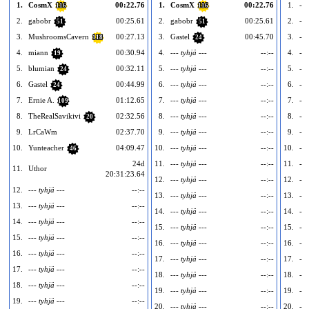
1.
CosmX
00:22.76
1.
CosmX
00:22.76
1.
---
116
116
2.
gabobr
00:25.61
2.
gabobr
00:25.61
2.
---
51
51
3.
MushroomsCavern
00:27.13
3.
Gastel
00:45.70
3.
---
118
24
4.
miann
00:30.94
4.
--- tyhjä ---
--:--
4.
---
19
5.
blumian
00:32.11
5.
--- tyhjä ---
--:--
5.
---
24
6.
Gastel
00:44.99
6.
--- tyhjä ---
--:--
6.
---
24
7.
Ernie A.
01:12.65
7.
--- tyhjä ---
--:--
7.
---
109
8.
TheRealSavikivi
02:32.56
8.
--- tyhjä ---
--:--
8.
---
20
9.
LrCaWm
02:37.70
9.
--- tyhjä ---
--:--
9.
---
10.
Yunteacher
04:09.47
10.
--- tyhjä ---
--:--
10.
---
46
24d
11.
--- tyhjä ---
--:--
11.
---
11.
Uthor
20:31:23.64
12.
--- tyhjä ---
--:--
12.
---
12.
--- tyhjä ---
--:--
13.
--- tyhjä ---
--:--
13.
---
13.
--- tyhjä ---
--:--
14.
--- tyhjä ---
--:--
14.
---
14.
--- tyhjä ---
--:--
15.
--- tyhjä ---
--:--
15.
---
15.
--- tyhjä ---
--:--
16.
--- tyhjä ---
--:--
16.
---
16.
--- tyhjä ---
--:--
17.
--- tyhjä ---
--:--
17.
---
17.
--- tyhjä ---
--:--
18.
--- tyhjä ---
--:--
18.
---
18.
--- tyhjä ---
--:--
19.
--- tyhjä ---
--:--
19.
---
19.
--- tyhjä ---
--:--
20.
--- tyhjä ---
--:--
20.
---