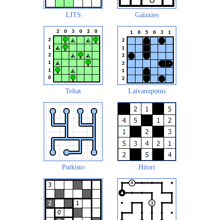
LITS
Galaxies
Teltat
Laivanupotus
Putkisto
Hitori