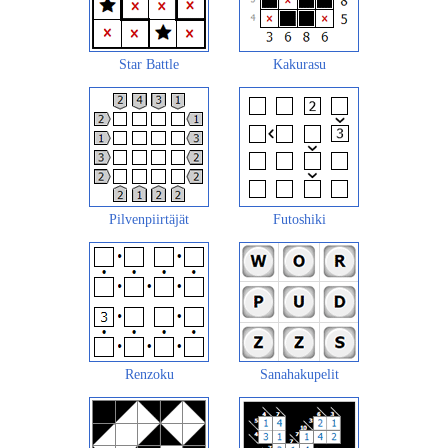
Star Battle
Kakurasu
Pilvenpiirtäjät
Futoshiki
Renzoku
Sanahakupelit