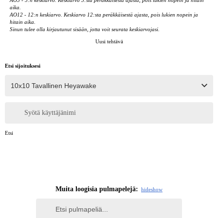
aika.
AO12 - 12:n keskiarvo. Keskiarvo 12:sta peräkkäisestä ajasta, pois lukien nopein ja
hitain aika.
Sinun tulee olla kirjautunut sisään, jotta voit seurata keskiarvojasi.
Uusi tehtävä
Etsi sijoituksesi
Syötä käyttäjänimi
Etsi
Muita loogisia pulmapelejä:
hide
show