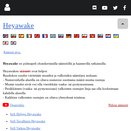
Heyawake
Käännä sivu.
Heyawake
on pulmapeli yksinkertaisilla säännöillä ja haastavilla ratkaisuilla.
Heyawaken
säännöt
ovat helpot:
Ruudukon ruudut väritetään mustiksi ja valkoisiksi sääntöjen mukaan:
- Numeroiduilla alueilla on oltava numeron osoittama määrä mustia ruutuja.
- Mustat ruudut eivät voi olla vierekkäin vaaka- tai pystysuunnassa.
- Peräkkäisten (vaaka- tai pystysuoraan) valkoisten ruutujen linja saa olla korkeintaan
kahdella alueella.
- Kaikkien valkoisten ruutujen on oltava yhteydessä toisiinsa.
Opasvideo
Piilota säännöt
6x6 Helppo Heyawake
6x6 Tavallinen Heyawake
6x6 Vaikea Heyawake