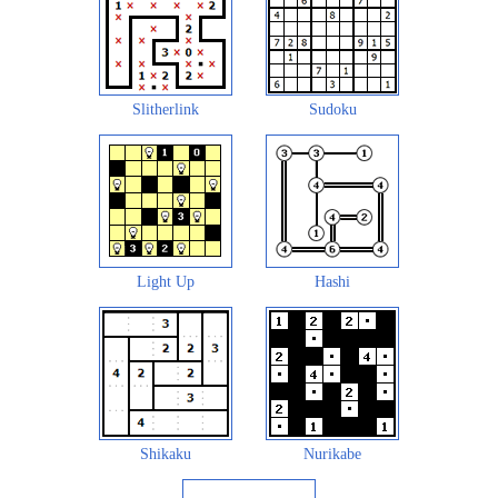
Slitherlink
Sudoku
Light Up
Hashi
Shikaku
Nurikabe