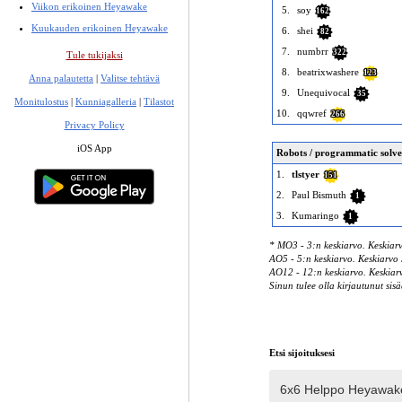
Viikon erikoinen Heyawake
5.
soy
162
Kuukauden erikoinen Heyawake
6.
shei
82
7.
numbrr
322
Tule tukijaksi
8.
beatrixwashere
123
Anna palautetta
|
Valitse tehtävä
9.
Unequivocal
35
Monitulostus
|
Kunniagalleria
|
Tilastot
10.
qqwref
266
Privacy Policy
iOS App
Robots / programmatic solve
1.
tlstyer
151
2.
Paul Bismuth
1
3.
Kumaringo
1
* MO3 - 3:n keskiarvo. Keskiarv
AO5 - 5:n keskiarvo. Keskiarvo 5
AO12 - 12:n keskiarvo. Keskiarvo
Sinun tulee olla kirjautunut sisä
Etsi sijoituksesi