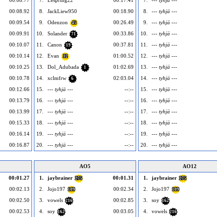
00:08.77
7.
Lespring22
00:17.41
7.
--- tyhjä ---
00:08.92
8.
JackLiew950
00:18.90
8.
--- tyhjä ---
00:09.54
9.
Odenzon
00:26.49
9.
--- tyhjä ---
45
00:09.91
10.
Solander
00:33.86
10.
--- tyhjä ---
71
00:10.07
11.
Canon
00:37.81
11.
--- tyhjä ---
19
00:10.14
12.
Evan
01:00.52
12.
--- tyhjä ---
32
00:10.25
13.
Dol_Adubada
01:02.69
13.
--- tyhjä ---
1
00:10.78
14.
xclmfrw
02:03.04
14.
--- tyhjä ---
6
00:12.66
15.
--- tyhjä ---
--:--
15.
--- tyhjä ---
00:13.79
16.
--- tyhjä ---
--:--
16.
--- tyhjä ---
00:13.99
17.
--- tyhjä ---
--:--
17.
--- tyhjä ---
00:15.33
18.
--- tyhjä ---
--:--
18.
--- tyhjä ---
00:16.14
19.
--- tyhjä ---
--:--
19.
--- tyhjä ---
00:16.87
20.
--- tyhjä ---
--:--
20.
--- tyhjä ---
AO5
AO12
00:01.27
1.
jaybrainer
00:01.31
1.
jaybrainer
275
275
00:02.13
2.
Jojo197
00:02.34
2.
Jojo197
109
109
00:02.50
3.
vowels
00:02.85
3.
soy
216
162
00:02.53
4.
soy
00:03.05
4.
vowels
162
216