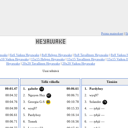
Poista mainokset
|
I
yawake
|
6x6 Vaikea Heyawake
|
8x8 Helppo Heyawake
|
8x8 Tavallinen Heyawake
|
8x8 Vaikea 
x10 Vaikea Heyawake
|
15x15 Helppo Heyawake
|
15x15 Tavallinen Heyawake
|
15x15 Vaikea 
Heyawake
|
20x20 Tavallinen Heyawake
|
20x20 Vaikea Heyawake
Uusi tehtävä
Tällä viikolla
Tänään
00:01.47
1.
gabobr
00:06.61
1.
Pardyboy
51
00:04.32
2.
Nguyen Huy
00:06.71
2.
wyq97
67
00:04.76
3.
Georgia G-S
00:10.78
3.
Solander
38
71
00:04.99
4.
wyq97
00:15.33
4.
--- tyhjä ---
00:06.61
5.
Pardyboy
00:16.14
5.
--- tyhjä ---
00:06.71
6.
Tomek
00:16.56
6.
--- tyhjä ---