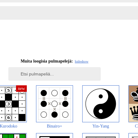
Muita loogisia pulmapelejä:
hide
show
Kurodoko
Binairo+
Yin-Yang
C