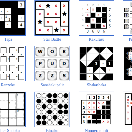
Tapa
Star Battle
Kakurasu
Pi
Renzoku
Sanahakupelit
Shakashaka
ller Sudoku
Binairo
Nonogrammit