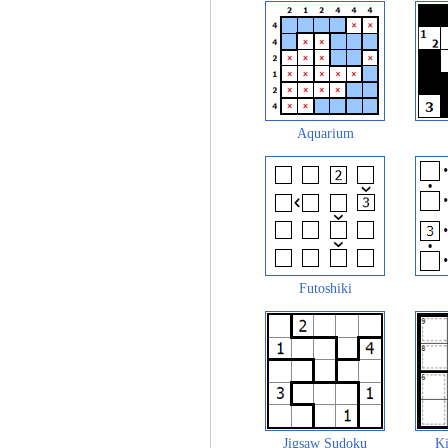
Aquarium
Futoshiki
Jigsaw Sudoku
Ki