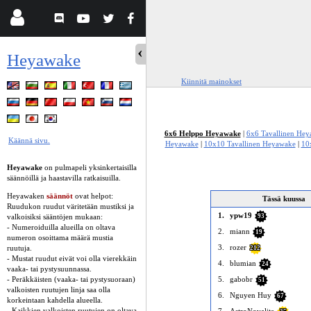
Heyawake
Kiinnitä mainokset
6x6 Helppo Heyawake
|
6x6 Tavallinen He
Käännä sivu.
Heyawake
|
10x10 Tavallinen Heyawake
|
10
Heyawake
on pulmapeli yksinkertaisilla
säännöillä ja haastavilla ratkaisuilla.
Heyawaken
säännöt
ovat helpot:
Tässä kuussa
Ruudukon ruudut väritetään mustiksi ja
1.
ypw19
valkoisiksi sääntöjen mukaan:
93
- Numeroiduilla alueilla on oltava
2.
miann
19
numeron osoittama määrä mustia
3.
rozer
ruutuja.
212
- Mustat ruudut eivät voi olla vierekkäin
4.
blumian
24
vaaka- tai pystysuunnassa.
- Peräkkäisten (vaaka- tai pystysuoraan)
5.
gabobr
51
valkoisten ruutujen linja saa olla
6.
Nguyen Huy
67
korkeintaan kahdella alueella.
- Kaikkien valkoisten ruutujen on oltava