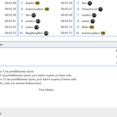
00:02.80
5.
daanbe
00:03.34
5.
shei
239
82
00:03.29
6.
beatrixwashere
00:03.41
6.
Unequivocal
123
35
00:03.30
7.
shei
00:03.49
7.
numbrr
82
322
00:03.41
8.
numbrr
00:03.63
8.
miann
322
19
00:03.43
9.
miann
00:03.74
9.
Make
19
286
00:03.55
10.
BingBongBob
00:03.75
10.
beatrixwashere
108
123
rs
o 3:sta peräkkäisestä ajasta.
:stä peräkkäisestä ajasta, pois lukien nopein ja hitain aika.
 12:sta peräkkäisestä ajasta, pois lukien nopein ja hitain aika.
än, jotta voit seurata keskiarvojasi.
Uusi tehtävä