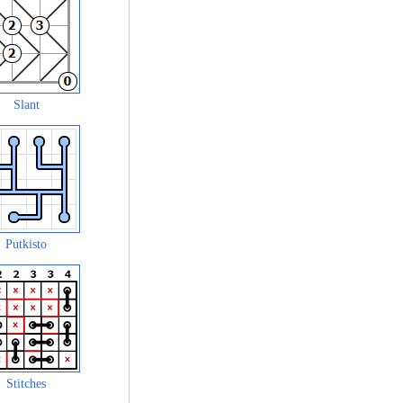
Slant
Putkisto
Stitches