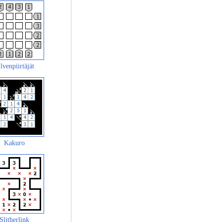
lvenpiirtäjät
Kakuro
Slitherlink