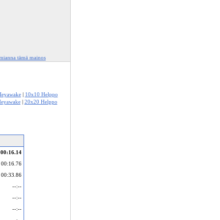
lmianna tämä mainos
Heyawake
|
10x10 Helppo
Heyawake
|
20x20 Helppo
00:16.14
00:16.76
00:33.86
--:--
--:--
--:--