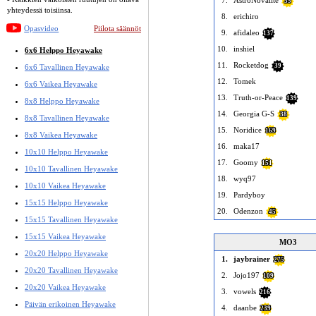
7.
AstroNovalite
35
yhteydessä toisiinsa.
8.
erichiro
Opasvideo
Piilota säännöt
9.
afidaleo
137
10.
inshiel
6x6 Helppo Heyawake
11.
Rocketdog
39
6x6 Tavallinen Heyawake
12.
Tomek
6x6 Vaikea Heyawake
13.
Truth-or-Peace
139
8x8 Helppo Heyawake
14.
Georgia G-S
38
8x8 Tavallinen Heyawake
15.
Noridice
169
8x8 Vaikea Heyawake
16.
maka17
10x10 Helppo Heyawake
17.
Goomy
151
10x10 Tavallinen Heyawake
18.
wyq97
10x10 Vaikea Heyawake
19.
Pardyboy
15x15 Helppo Heyawake
20.
Odenzon
45
15x15 Tavallinen Heyawake
15x15 Vaikea Heyawake
MO3
20x20 Helppo Heyawake
1.
jaybrainer
275
20x20 Tavallinen Heyawake
2.
Jojo197
109
20x20 Vaikea Heyawake
3.
vowels
216
Päivän erikoinen Heyawake
4.
daanbe
239