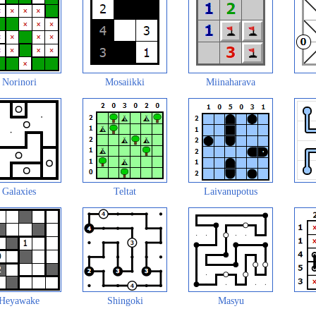
Norinori
Mosaiikki
Miinaharava
Galaxies
Teltat
Laivanupotus
Heyawake
Shingoki
Masyu