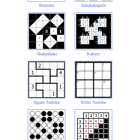
Renzoku
Sanahakupelit
Shakashaka
Kakuro
Jigsaw Sudoku
Killer Sudoku