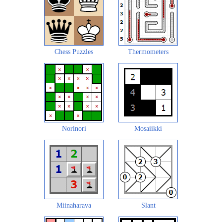
Chess Puzzles
Thermometers
Norinori
Mosaiikki
Miinaharava
Slant