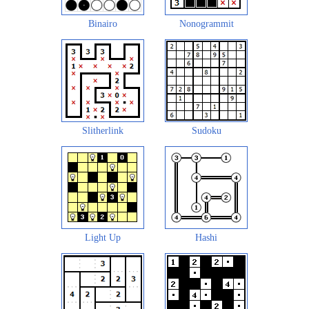
Binairo
Nonogrammit
Slitherlink
Sudoku
Light Up
Hashi