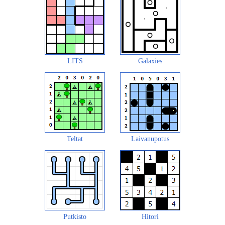
LITS
Galaxies
Teltat
Laivanupotus
Putkisto
Hitori