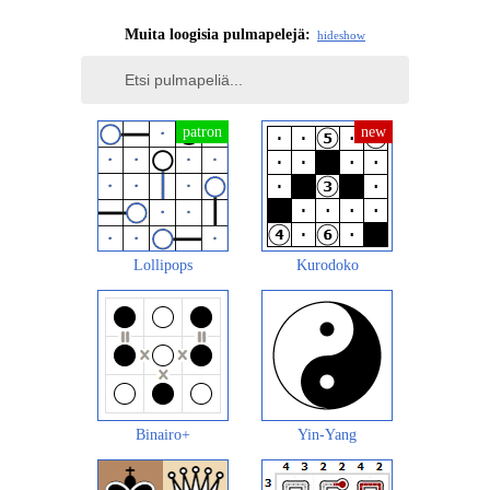
Muita loogisia pulmapelejä:
hide
show
Lollipops
Kurodoko
Binairo+
Yin-Yang