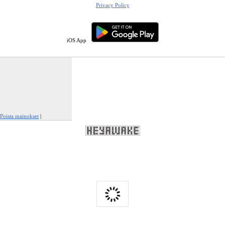
Privacy Policy
iOS App
Poista mainokset
|
Ilmianna tämä mainos