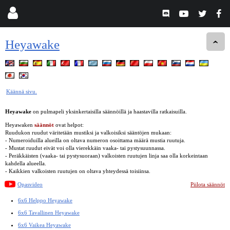
Heyawake
Käännä sivu.
Heyawake
on pulmapeli yksinkertaisilla säännöillä ja haastavilla ratkaisuilla.
Heyawaken
säännöt
ovat helpot:
Ruudukon ruudut väritetään mustiksi ja valkoisiksi sääntöjen mukaan:
- Numeroiduilla alueilla on oltava numeron osoittama määrä mustia ruutuja.
- Mustat ruudut eivät voi olla vierekkäin vaaka- tai pystysuunnassa.
- Peräkkäisten (vaaka- tai pystysuoraan) valkoisten ruutujen linja saa olla korkeintaan
kahdella alueella.
- Kaikkien valkoisten ruutujen on oltava yhteydessä toisiinsa.
Opasvideo
Piilota säännöt
6x6 Helppo Heyawake
6x6 Tavallinen Heyawake
6x6 Vaikea Heyawake