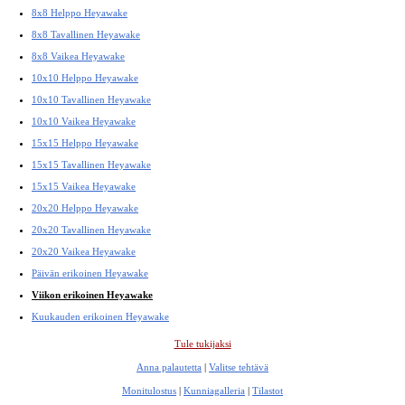
8x8 Helppo Heyawake
8x8 Tavallinen Heyawake
8x8 Vaikea Heyawake
10x10 Helppo Heyawake
10x10 Tavallinen Heyawake
10x10 Vaikea Heyawake
15x15 Helppo Heyawake
15x15 Tavallinen Heyawake
15x15 Vaikea Heyawake
20x20 Helppo Heyawake
20x20 Tavallinen Heyawake
20x20 Vaikea Heyawake
Päivän erikoinen Heyawake
Viikon erikoinen Heyawake
Kuukauden erikoinen Heyawake
Tule tukijaksi
Anna palautetta
|
Valitse tehtävä
Monitulostus
|
Kunniagalleria
|
Tilastot