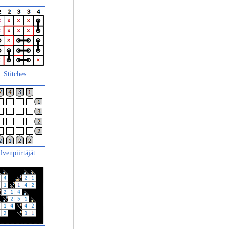
Stitches
lvenpiirtäjät