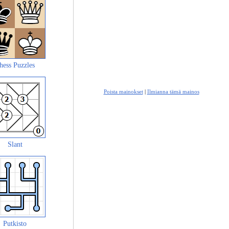
hess Puzzles
Poista mainokset
|
Ilmianna tämä mainos
Slant
Putkisto