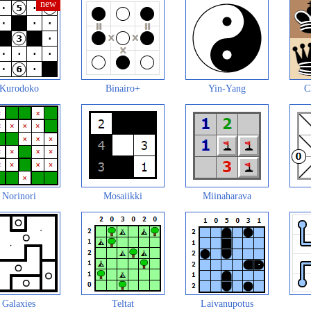
Kurodoko
Binairo+
Yin-Yang
C
Norinori
Mosaiikki
Miinaharava
Galaxies
Teltat
Laivanupotus