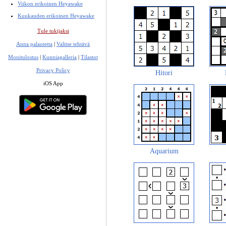
Viikon erikoinen Heyawake
Kuukauden erikoinen Heyawake
Tule tukijaksi
Anna palautetta
|
Valitse tehtävä
Monitulostus
|
Kunniagalleria
|
Tilastot
Privacy Policy
Hitori
iOS App
Aquarium