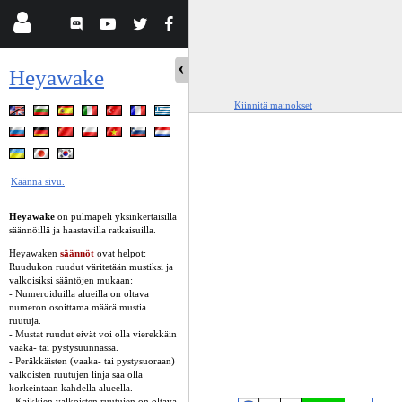
Heyawake
Kiinnitä mainokset
Käännä sivu.
Heyawake
on pulmapeli yksinkertaisilla
säännöillä ja haastavilla ratkaisuilla.
Heyawaken
säännöt
ovat helpot:
Ruudukon ruudut väritetään mustiksi ja
valkoisiksi sääntöjen mukaan:
- Numeroiduilla alueilla on oltava
numeron osoittama määrä mustia
ruutuja.
- Mustat ruudut eivät voi olla vierekkäin
vaaka- tai pystysuunnassa.
- Peräkkäisten (vaaka- tai pystysuoraan)
valkoisten ruutujen linja saa olla
korkeintaan kahdella alueella.
- Kaikkien valkoisten ruutujen on oltava