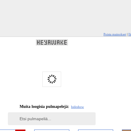
Poista mainokset
|
I
Muita loogisia pulmapelejä:
hide
show