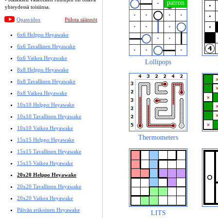
yhteydessä toisiinsa.
Opasvideo
Piilota säännöt
6x6 Helppo Heyawake
6x6 Tavallinen Heyawake
6x6 Vaikea Heyawake
Lollipops
8x8 Helppo Heyawake
8x8 Tavallinen Heyawake
8x8 Vaikea Heyawake
10x10 Helppo Heyawake
10x10 Tavallinen Heyawake
10x10 Vaikea Heyawake
Thermometers
15x15 Helppo Heyawake
15x15 Tavallinen Heyawake
15x15 Vaikea Heyawake
20x20 Helppo Heyawake
20x20 Tavallinen Heyawake
20x20 Vaikea Heyawake
Päivän erikoinen Heyawake
LITS