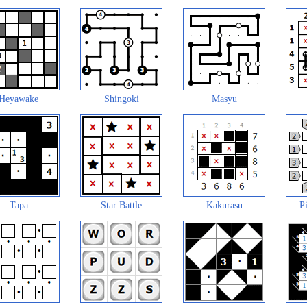
Heyawake
Shingoki
Masyu
Tapa
Star Battle
Kakurasu
Pi