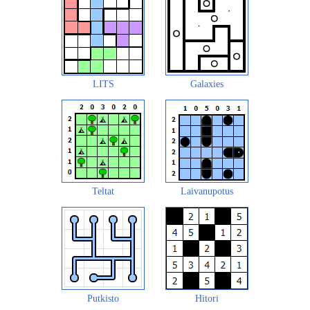
LITS
Galaxies
Teltat
Laivanupotus
Putkisto
Hitori