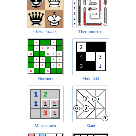
Chess Puzzles
Thermometers
Norinori
Mosaiikki
Miinaharava
Slant