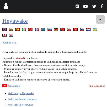
Heyawake
Käännä sivu.
Heyawake
on pulmapeli yksinkertaisilla säännöillä ja haastavilla ratkaisuilla.
Heyawaken
säännöt
ovat helpot:
Ruudukon ruudut väritetään mustiksi ja valkoisiksi sääntöjen mukaan:
- Numeroiduilla alueilla on oltava numeron osoittama määrä mustia ruutuja.
- Mustat ruudut eivät voi olla vierekkäin vaaka- tai pystysuunnassa.
- Peräkkäisten (vaaka- tai pystysuoraan) valkoisten ruutujen linja saa olla korkeintaan
kahdella alueella.
- Kaikkien valkoisten ruutujen on oltava yhteydessä toisiinsa.
Opasvideo
Piilota säännöt
6x6 Helppo Heyawake
6x6 Tavallinen Heyawake
6x6 Vaikea Heyawake