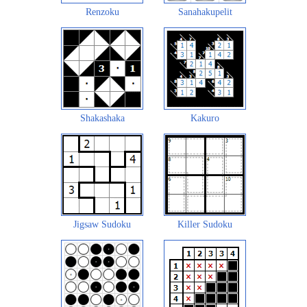
Renzoku
Sanahakupelit
Shakashaka
Kakuro
Jigsaw Sudoku
Killer Sudoku