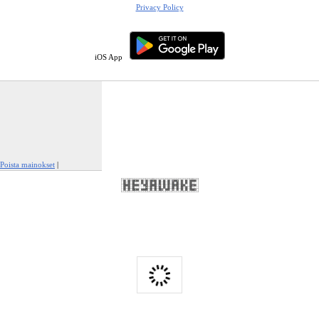
Privacy Policy
iOS App
Poista mainokset
|
Ilmianna tämä mainos