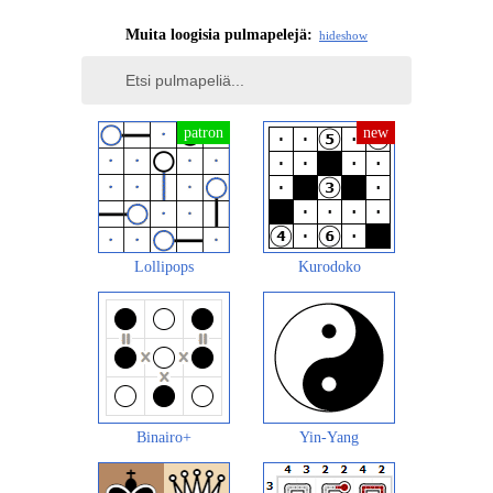
Muita loogisia pulmapelejä:
hide
show
Lollipops
Kurodoko
Binairo+
Yin-Yang