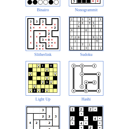
Binairo
Nonogrammit
Slitherlink
Sudoku
Light Up
Hashi