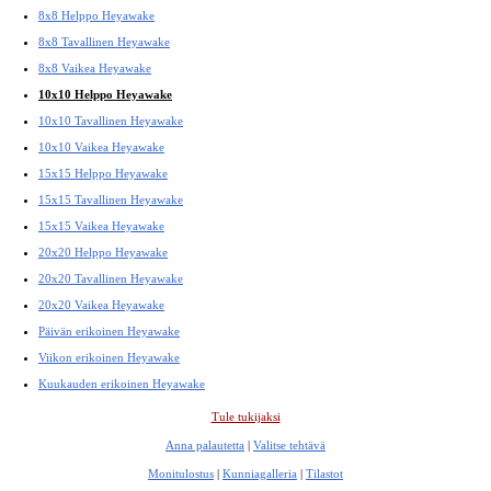
8x8 Helppo Heyawake
8x8 Tavallinen Heyawake
8x8 Vaikea Heyawake
10x10 Helppo Heyawake
10x10 Tavallinen Heyawake
10x10 Vaikea Heyawake
15x15 Helppo Heyawake
15x15 Tavallinen Heyawake
15x15 Vaikea Heyawake
20x20 Helppo Heyawake
20x20 Tavallinen Heyawake
20x20 Vaikea Heyawake
Päivän erikoinen Heyawake
Viikon erikoinen Heyawake
Kuukauden erikoinen Heyawake
Tule tukijaksi
Anna palautetta
|
Valitse tehtävä
Monitulostus
|
Kunniagalleria
|
Tilastot