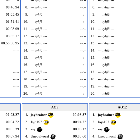
00:33.76
7.
--- tyhjä ---
--:--
7.
--- tyhjä ---
00:46.94
8.
--- tyhjä ---
--:--
8.
--- tyhjä ---
01:05.45
9.
--- tyhjä ---
--:--
9.
--- tyhjä ---
01:51.41
10.
--- tyhjä ---
--:--
10.
--- tyhjä ---
02:03.09
11.
--- tyhjä ---
--:--
11.
--- tyhjä ---
03:55.17
12.
--- tyhjä ---
--:--
12.
--- tyhjä ---
 08:55:56.95
13.
--- tyhjä ---
--:--
13.
--- tyhjä ---
--:--
14.
--- tyhjä ---
--:--
14.
--- tyhjä ---
--:--
15.
--- tyhjä ---
--:--
15.
--- tyhjä ---
--:--
16.
--- tyhjä ---
--:--
16.
--- tyhjä ---
--:--
17.
--- tyhjä ---
--:--
17.
--- tyhjä ---
--:--
18.
--- tyhjä ---
--:--
18.
--- tyhjä ---
--:--
19.
--- tyhjä ---
--:--
19.
--- tyhjä ---
--:--
20.
--- tyhjä ---
--:--
20.
--- tyhjä ---
AO5
AO12
00:03.27
1.
jaybrainer
00:03.87
1.
jaybrainer
275
275
00:04.72
2.
Jojo197
00:04.72
2.
Jojo197
109
109
00:05.39
3.
soy
00:06.13
3.
soy
162
162
00:07.94
4.
Unequivocal
00:08.60
4.
Unequivocal
35
35