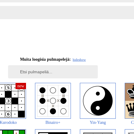
Muita loogisia pulmapelejä:
hide
show
Kurodoko
Binairo+
Yin-Yang
C