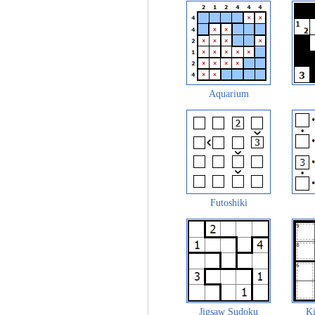
Aquarium
Futoshiki
Jigsaw Sudoku
Ki