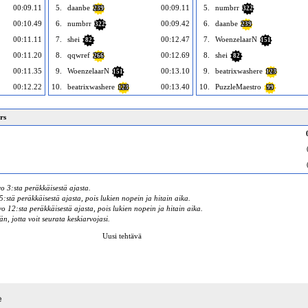
00:09.11
5.
daanbe
00:09.11
5.
numbrr
239
322
00:10.49
6.
numbrr
00:09.42
6.
daanbe
322
239
00:11.11
7.
shei
00:12.47
7.
WoenzelaarN
82
151
00:11.20
8.
qqwref
00:12.69
8.
shei
266
82
00:11.35
9.
WoenzelaarN
00:13.10
9.
beatrixwashere
151
123
00:12.22
10.
beatrixwashere
00:13.40
10.
PuzzleMaestro
123
99
rs
o 3:sta peräkkäisestä ajasta.
:stä peräkkäisestä ajasta, pois lukien nopein ja hitain aika.
 12:sta peräkkäisestä ajasta, pois lukien nopein ja hitain aika.
än, jotta voit seurata keskiarvojasi.
Uusi tehtävä