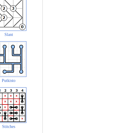
Slant
Putkisto
Stitches