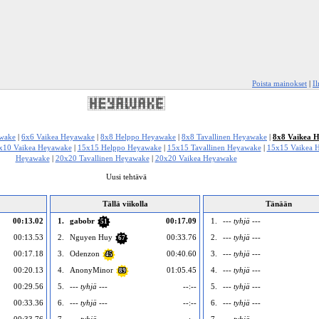
Poista mainokset
|
I
awake
|
6x6 Vaikea Heyawake
|
8x8 Helppo Heyawake
|
8x8 Tavallinen Heyawake
|
8x8 Vaikea 
x10 Vaikea Heyawake
|
15x15 Helppo Heyawake
|
15x15 Tavallinen Heyawake
|
15x15 Vaikea 
Heyawake
|
20x20 Tavallinen Heyawake
|
20x20 Vaikea Heyawake
Uusi tehtävä
Tällä viikolla
Tänään
00:13.02
1.
gabobr
00:17.09
1.
--- tyhjä ---
51
00:13.53
2.
Nguyen Huy
00:33.76
2.
--- tyhjä ---
67
00:17.18
3.
Odenzon
00:40.60
3.
--- tyhjä ---
45
00:20.13
4.
AnonyMinor
01:05.45
4.
--- tyhjä ---
89
00:29.56
5.
--- tyhjä ---
--:--
5.
--- tyhjä ---
00:33.36
6.
--- tyhjä ---
--:--
6.
--- tyhjä ---