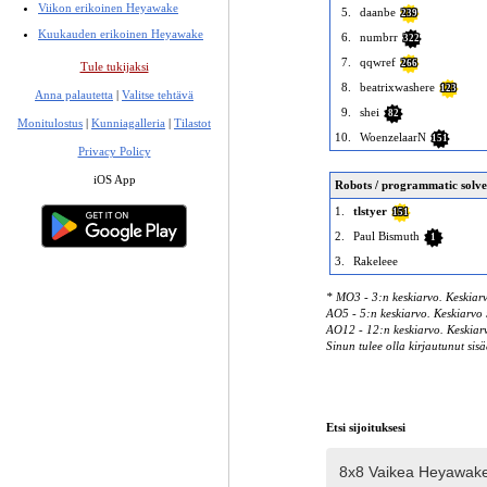
Viikon erikoinen Heyawake
5.
daanbe
239
Kuukauden erikoinen Heyawake
6.
numbrr
322
7.
qqwref
266
Tule tukijaksi
8.
beatrixwashere
123
Anna palautetta
|
Valitse tehtävä
9.
shei
82
Monitulostus
|
Kunniagalleria
|
Tilastot
10.
WoenzelaarN
151
Privacy Policy
iOS App
Robots / programmatic solve
1.
tlstyer
151
2.
Paul Bismuth
1
3.
Rakeleee
* MO3 - 3:n keskiarvo. Keskiarv
AO5 - 5:n keskiarvo. Keskiarvo 5
AO12 - 12:n keskiarvo. Keskiarvo
Sinun tulee olla kirjautunut sisä
Etsi sijoituksesi