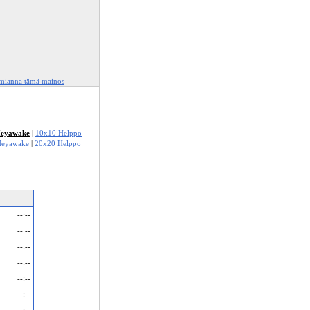
lmianna tämä mainos
Heyawake
|
10x10 Helppo
Heyawake
|
20x20 Helppo
--:--
--:--
--:--
--:--
--:--
--:--