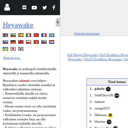
Heyawake
Kiinnitä mainokset
6x6 Helppo Heyawake
|
6x6 Tavallinen Hey
Käännä sivu.
Heyawake
|
10x10 Tavallinen Heyawake
|
10
Heyawake
on pulmapeli yksinkertaisilla
säännöillä ja haastavilla ratkaisuilla.
Heyawaken
säännöt
ovat helpot:
Tässä kuussa
Ruudukon ruudut väritetään mustiksi ja
1.
gabobr
valkoisiksi sääntöjen mukaan:
51
- Numeroiduilla alueilla on oltava
2.
GoldChoco36
164
numeron osoittama määrä mustia
3.
fashotis
ruutuja.
- Mustat ruudut eivät voi olla vierekkäin
4.
cutegirl123
vaaka- tai pystysuunnassa.
- Peräkkäisten (vaaka- tai pystysuoraan)
5.
Odenzon
45
valkoisten ruutujen linja saa olla
6.
blumian
24
korkeintaan kahdella alueella.
- Kaikkien valkoisten ruutujen on oltava