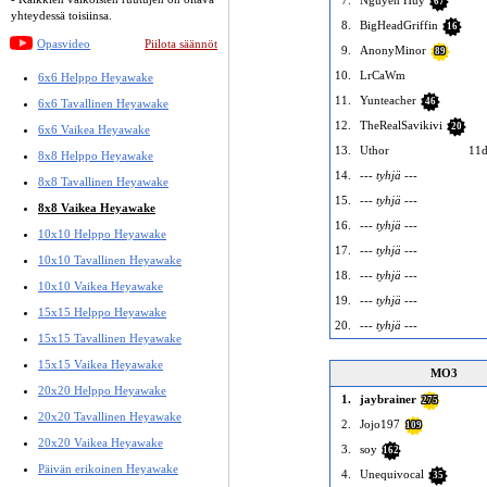
7.
Nguyen Huy
67
yhteydessä toisiinsa.
8.
BigHeadGriffin
16
Opasvideo
Piilota säännöt
9.
AnonyMinor
89
10.
LrCaWm
6x6 Helppo Heyawake
11.
Yunteacher
46
6x6 Tavallinen Heyawake
12.
TheRealSavikivi
20
6x6 Vaikea Heyawake
13.
Uthor
11d
8x8 Helppo Heyawake
14.
--- tyhjä ---
8x8 Tavallinen Heyawake
15.
--- tyhjä ---
8x8 Vaikea Heyawake
16.
--- tyhjä ---
10x10 Helppo Heyawake
17.
--- tyhjä ---
10x10 Tavallinen Heyawake
18.
--- tyhjä ---
10x10 Vaikea Heyawake
19.
--- tyhjä ---
15x15 Helppo Heyawake
20.
--- tyhjä ---
15x15 Tavallinen Heyawake
15x15 Vaikea Heyawake
MO3
20x20 Helppo Heyawake
1.
jaybrainer
275
20x20 Tavallinen Heyawake
2.
Jojo197
109
20x20 Vaikea Heyawake
3.
soy
162
Päivän erikoinen Heyawake
4.
Unequivocal
35