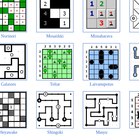
Norinori
Mosaiikki
Miinaharava
Galaxies
Teltat
Laivanupotus
Heyawake
Shingoki
Masyu