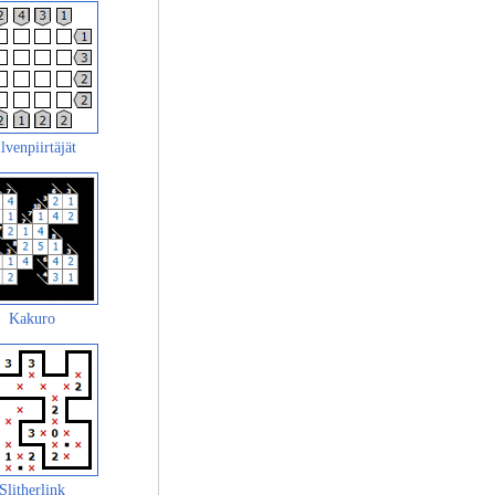
lvenpiirtäjät
Kakuro
Slitherlink