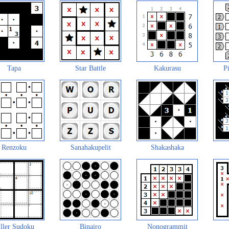
Tapa
Star Battle
Kakurasu
Pi
Renzoku
Sanahakupelit
Shakashaka
ller Sudoku
Binairo
Nonogrammit